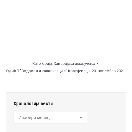
часова ), затварачи.
Напомена
Категорија:
Хаваријска искључења
Од
ЈКП "Водовод и канализација" Крагујевац
23. новембар 2021.
Хронологија вести
Хронологија
вести