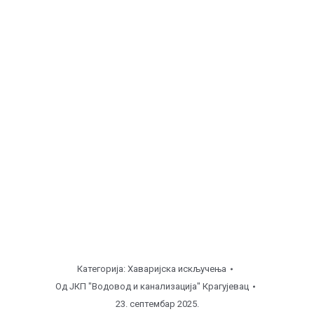
часова ), поправка уличне линије.
Баточина, ул. Николе Тесле ( од
08:00
до
11:00
часова ), поправка кућног прикључка.
Баточина, ул. Цара Лазара ( од
11:00
до
13:00
часова ), поправка кућног прикључка.
Баточина, ул. Немањина ( од
13:00
до
16:00
часова
), поправка кућног прикључка.
Напомена
Категорија:
Хаваријска искључења
Од
ЈКП "Водовод и канализација" Крагујевац
23. септембар 2025.