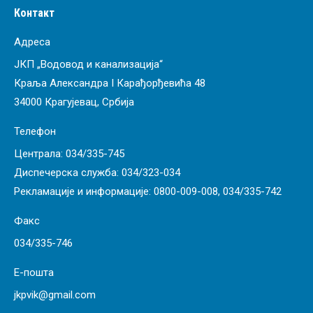
Контакт
Адреса
ЈКП „Водовод и канализација“
Краља Александра I Карађорђевића 48
34000 Крагујевац, Србија
Телефон
Централа:
034/335-745
Диспечерска служба:
034/323-034
Рекламације и информације:
0800-009-008
,
034/335-742
Факс
034/335-746
Е-пошта
jkpvik@gmail.com