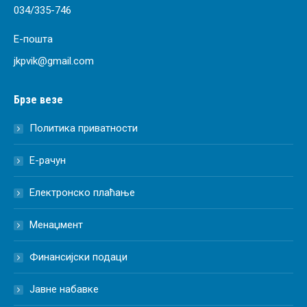
034/335-746
Е-пошта
jkpvik@gmail.com
Брзе везе
Политика приватности
Е-рачун
Електронско плаћање
Менаџмент
Финансијски подаци
Јавне набавке