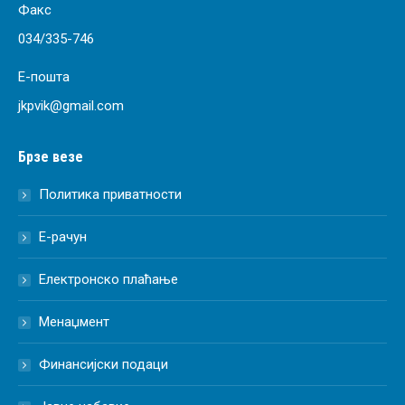
Факс
034/335-746
Е-пошта
jkpvik@gmail.com
Брзе везе
Политика приватности
Е-рачун
Електронско плаћање
Менаџмент
Финансијски подаци