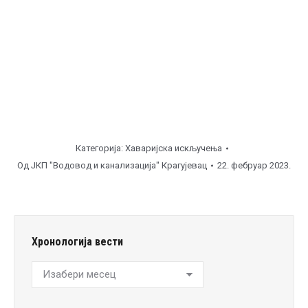
часова ), улична линија.
Напомена
Категорија:
Хаваријска искључења
Од
ЈКП "Водовод и канализација" Крагујевац
22. фебруар 2023.
Хронологија вести
Хронологија
вести