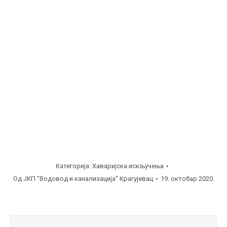
Сушица, ул. Колубарска 2 ( од
08:00
до
16:00
часова
), улична линија Ø 500.
Белошевац, ул. 9 Маја ( од
08:00
до
12:00
часова ),
улична линија.
Напомена
Категорија:
Хаваријска искључења
Од
ЈКП "Водовод и канализација" Крагујевац
19. октобар 2020.