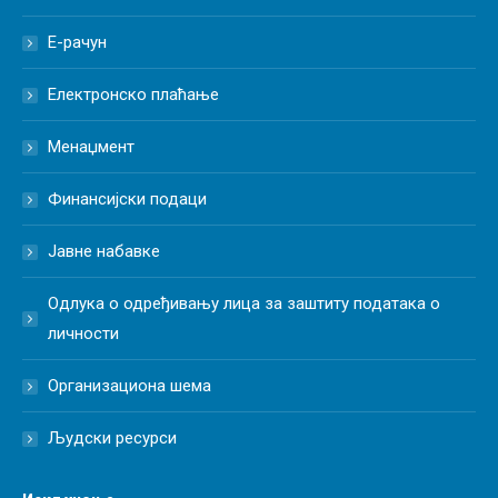
Е-рачун
Електронско плаћање
Менаџмент
Финансијски подаци
Јавне набавке
Одлука о одређивању лица за заштиту података о
личности
Организациона шема
Људски ресурси