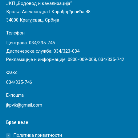
ЈКП „Водовод и канализација“
Краља Александра I Карађорђевића 48
34000 Крагујевац, Србија
Телефон
Централа:
034/335-745
Диспечерска служба:
034/323-034
Рекламације и информације:
0800-009-008
,
034/335-742
Факс
034/335-746
Е-пошта
jkpvik@gmail.com
Брзе везе
Политика приватности