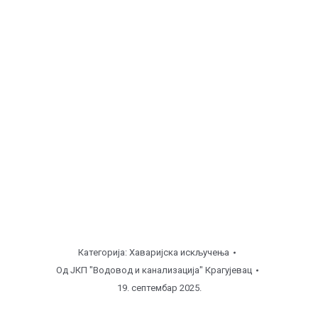
Козујева, ул. Борачка ( од
08:00
до
12:00
часова ),
поправка уличне линије.
Станово, ул. Аћима Чумића ( од
12:00
до
16:00
часова ), поправка кућног прикључка.
6 Топола, ул. Церска ( од
16:00
до
19:00
часова ),
поправка кућног прикључка.
Напомена
Категорија:
Хаваријска искључења
Од
ЈКП "Водовод и канализација" Крагујевац
19. септембар 2025.