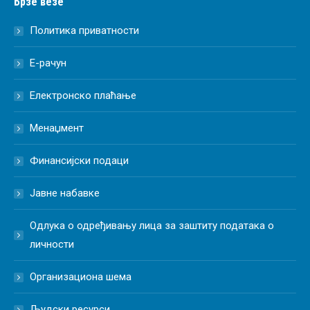
Брзе везе
Политика приватности
Е-рачун
Електронско плаћање
Менаџмент
Финансијски подаци
Јавне набавке
Одлука о одређивању лица за заштиту података о
личности
Организациона шема
Људски ресурси