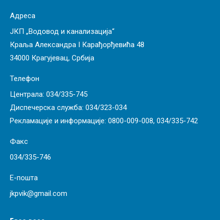
Адреса
ЈКП „Водовод и канализација“
Краља Александра I Карађорђевића 48
34000 Крагујевац, Србија
Телефон
Централа:
034/335-745
Диспечерска служба:
034/323-034
Рекламације и информације:
0800-009-008
,
034/335-742
Факс
034/335-746
Е-пошта
jkpvik@gmail.com