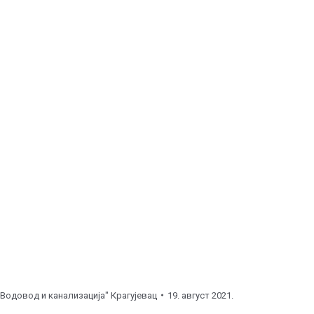
0
до
11:00
часова ), улична линија.
до
13:00
часова ), прикључак.
часова ), улична линија.
часова ), улична линија.
1:00
часова ), улична линија.
0
часова ), прикључак.
15:00
часова ), прикључак.
часова ), прикључак.
асова ), нови прикључци.
"Водовод и канализација" Крагујевац
19. август 2021.