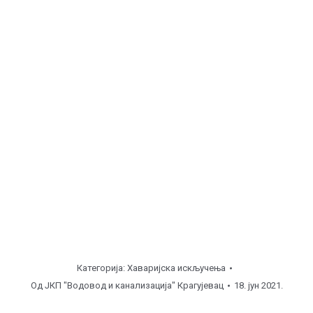
Шумарице, ул. Војводе Антонија Пљакића 15 ( од
08:00
до
12:00
часова ), поправка прикључка.
Пиротехника, ул. Стојана Протића бб ( од
12:00
до
16:00
часова ), улична линија.
Аеродром, ул. Омладинска 15 ( од
08:00
до
11:00
часова ), поправка прикључка.
Напомена
Категорија:
Хаваријска искључења
Од
ЈКП "Водовод и канализација" Крагујевац
18. јун 2021.