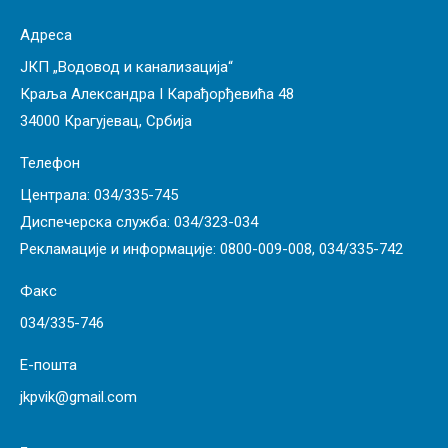
Адреса
ЈКП „Водовод и канализација“
Краља Александра I Карађорђевића 48
34000 Крагујевац, Србија
Телефон
Централа:
034/335-745
Диспечерска служба:
034/323-034
Рекламације и информације:
0800-009-008
,
034/335-742
Факс
034/335-746
Е-пошта
jkpvik@gmail.com