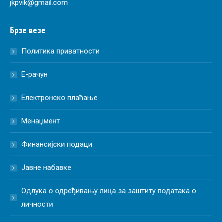
jkpvik@gmail.com
Брзе везе
Политика приватности
Е-рачун
Електронско плаћање
Менаџмент
Финансијски подаци
Јавне набавке
Одлука о одређивању лица за заштиту података о
личности