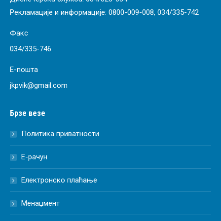
Рекламације и информације:
0800-009-008
,
034/335-742
Факс
034/335-746
Е-пошта
jkpvik@gmail.com
Брзе везе
Политика приватности
Е-рачун
Електронско плаћање
Менаџмент