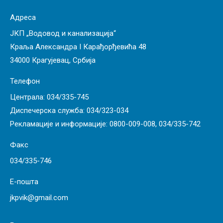
Адреса
ЈКП „Водовод и канализација“
Краља Александра I Карађорђевића 48
34000 Крагујевац, Србија
Телефон
Централа:
034/335-745
Диспечерска служба:
034/323-034
Рекламације и информације:
0800-009-008
,
034/335-742
Факс
034/335-746
Е-пошта
jkpvik@gmail.com