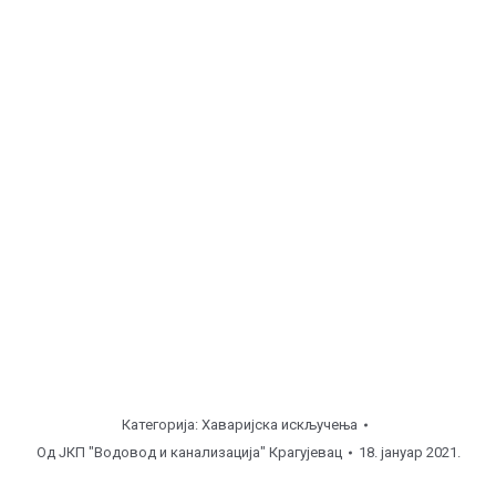
Бресница, ул. Мостарска 52 ( од
08:00
до
11:00
часова ), прикључак.
Аеродром, ул. Љубе Вучковића од 4 до 6 ( од
08:00
до
11:00
часова ), прикључак.
Јовановац, ул. Јовановац ( од
08:00
до
11:00
часова ), прикључак у шахти.
Напомена
Категорија:
Хаваријска искључења
Од
ЈКП "Водовод и канализација" Крагујевац
18. јануар 2021.