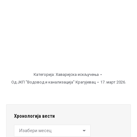
Бресница, ул. Др.Јована Ристића ( од
16:00
до
19:00
часова ), поправка кућног прикључка.
Напомена
Категорија:
Хаваријска искључења
Од
ЈКП "Водовод и канализација" Крагујевац
17. март 2026.
Хронологија вести
Хронологија