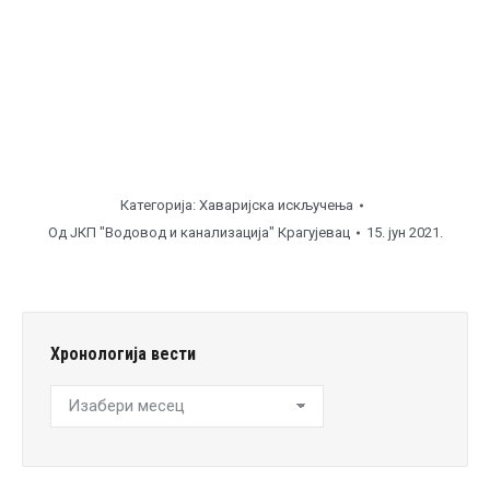
Напомена
Категорија:
Хаваријска искључења
Од
ЈКП "Водовод и канализација" Крагујевац
15. јун 2021.
Хронологија вести
Хронологија
вести