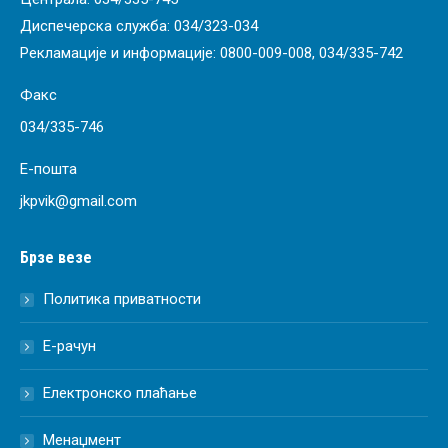
Диспечерска служба:
034/323-034
Рекламације и информације:
0800-009-008
,
034/335-742
Факс
034/335-746
Е-пошта
jkpvik@gmail.com
Брзе везе
Политика приватности
Е-рачун
Електронско плаћање
Менаџмент