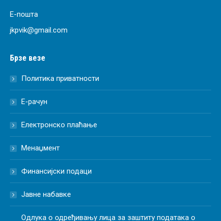
Е-пошта
jkpvik@gmail.com
Брзе везе
Политика приватности
Е-рачун
Електронско плаћање
Менаџмент
Финансијски подаци
Јавне набавке
Одлука о одређивању лица за заштиту података о