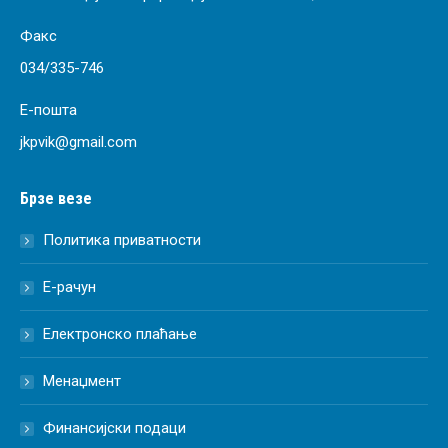
Факс
034/335-746
Е-пошта
jkpvik@gmail.com
Брзе везе
Политика приватности
Е-рачун
Електронско плаћање
Менаџмент
Финансијски подаци