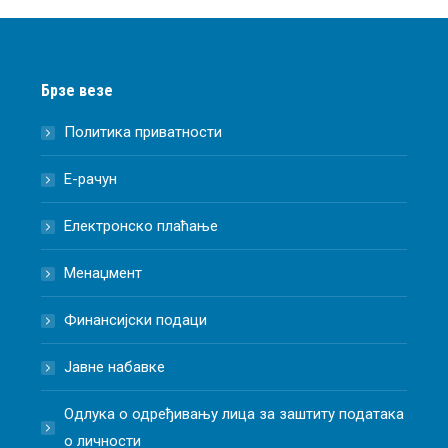
Брзе везе
Политика приватности
Е-рачун
Електронско плаћање
Менаџмент
Финансијски подаци
Јавне набавке
Одлука о одређивању лица за заштиту података
о личности