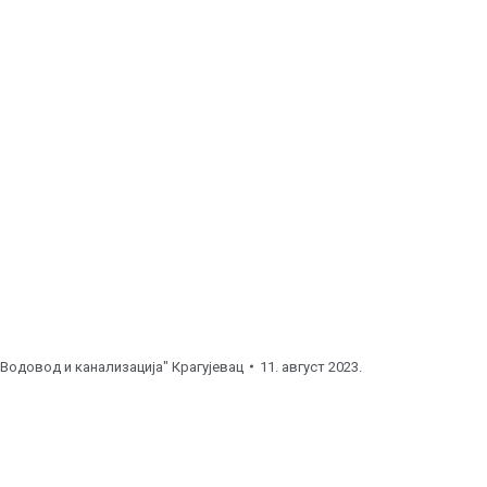
до
11:00
часова ), поправка хидранта.
о
15:00
часова ), поправка прикључка.
до
19:00
часова ), поправка прикључка.
00
до
11:00
часова ), улична линија.
5:00
часова ), улична линија.
асова ), улична линија.
"Водовод и канализација" Крагујевац
11. август 2023.