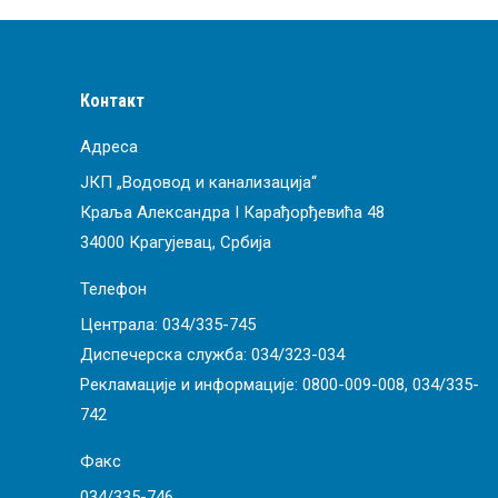
Контакт
Адреса
ЈКП „Водовод и канализација“
Краља Александра I Карађорђевића 48
34000 Крагујевац, Србија
Телефон
Централа:
034/335-745
Диспечерска служба:
034/323-034
Рекламације и информације:
0800-009-008
,
034/335-
742
Факс
034/335-746