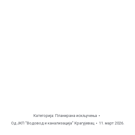
Бресница, ул. Миодрага Стефановића ( од
08:00
до
12:00
часова ), поправка кућног прикључка.
Осојак, ул. Осојак бб ( од
12:00
до
16:00
часова ),
поправка уличне линије.
Станово, ул. Јаворска ( од
08:00
до
12:00
часова ),
поправка кућног прикључка.
Напомена
Категорија:
Планирана искључења
Од
ЈКП "Водовод и канализација" Крагујевац
11. март 2026.