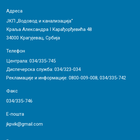
Адреса
ЈКП „Водовод и канализација“
Краља Александра I Карађорђевића 48
34000 Крагујевац, Србија
Телефон
Централа:
034/335-745
Диспечерска служба:
034/323-034
Рекламације и информације:
0800-009-008
,
034/335-742
Факс
034/335-746
Е-пошта
jkpvik@gmail.com