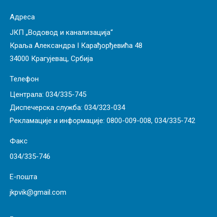
Адреса
ЈКП „Водовод и канализација“
Краља Александра I Карађорђевића 48
34000 Крагујевац, Србија
Телефон
Централа:
034/335-745
Диспечерска служба:
034/323-034
Рекламације и информације:
0800-009-008
,
034/335-742
Факс
034/335-746
Е-пошта
jkpvik@gmail.com