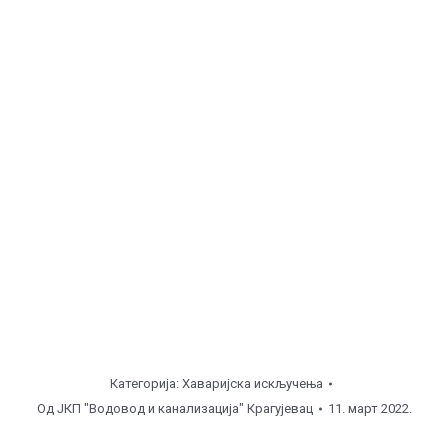
Вишњак, ул. Петра Убавкића 26 ( од
08:00
до
11:00
часова ), улична линија.
Центар, ул. Танаска Рајића 54 ( од
08:00
до
11:00
часова ), прикључак.
Вишњак, ул. Петра Убавкића 15-31, затварачи.
Баточина, ул. Десанке Максимовић, затварачи.
Напомена
Категорија:
Хаваријска искључења
Од
ЈКП "Водовод и канализација" Крагујевац
11. март 2022.