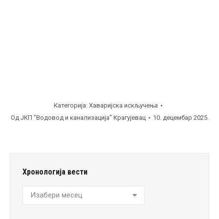
19:00
часова ), поп.цевовода 500мм.
Напомена
Категорија:
Хаваријска искључења
Од
ЈКП "Водовод и канализација" Крагујевац
10. децембар 2025.
Хронологија вести
Хронологија
вести