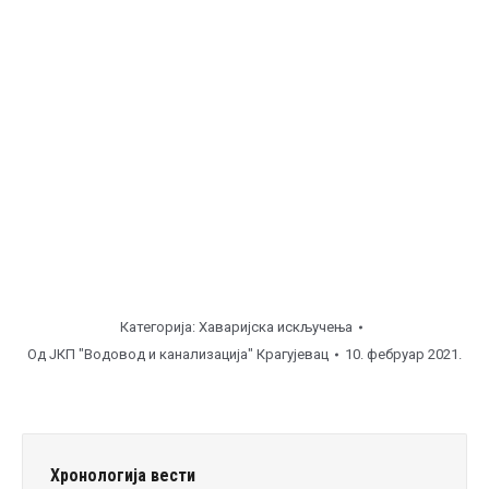
Ковача ( од
08:00
до
10:00
часова ), поправка
затварача.
Белошевац, угао Ртањска – Романијска ( од
10:00
до
12:00
часова ), поправка затварача.
Напомена
Категорија:
Хаваријска искључења
Од
ЈКП "Водовод и канализација" Крагујевац
10. фебруар 2021.
Хронологија вести