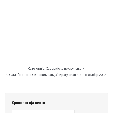
27 ( од
08:00
до
10:00
часова ), поправка I вентила.
Станово, ул. Р14 – на улазу ( од
10:00
до
12:00
часова ), поправка I вентила.
Напомена
Категорија:
Хаваријска искључења
Од
ЈКП "Водовод и канализација" Крагујевац
8. новембар 2022.
Хронологија вести