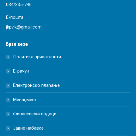
034/335-746
Е-пошта
jkpvik@gmail.com
Брзе везе
Политика приватности
Е-рачун
Електронско плаћање
Менаџмент
Финансијски подаци
Јавне набавке