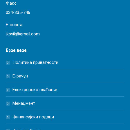
Факс
034/335-746
Е-пошта
jkpvik@gmail.com
Брзе везе
Политика приватности
Е-рачун
Електронско плаћање
Менаџмент
Финансијски подаци