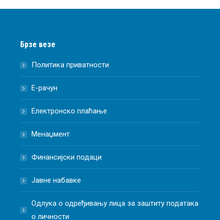
Брзе везе
Политика приватности
Е-рачун
Електронско плаћање
Менаџмент
Финансијски подаци
Јавне набавке
Одлука о одређивању лица за заштиту података
о личности