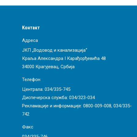
Контакт
Адреса
ЈКП „Водовод и канализација“
Краља Александра I Карађорђевића 48
34000 Крагујевац, Србија
Телефон
Централа:
034/335-745
Диспечерска служба:
034/323-034
Рекламације и информације:
0800-009-008
,
034/335-
742
Факс
034/335-746