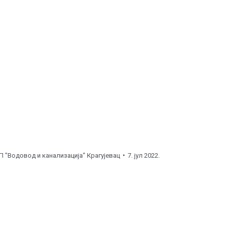
0
до
12:00
часова ), улична линија.
асова ), поправка прикључка.
15:00
до
18:00
часова ), поправка шелне.
сова ), улична линија.
сова ), поправка шелне.
П "Водовод и канализација" Крагујевац
7. јул 2022.