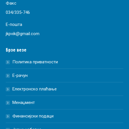
Факс
034/335-746
Е-пошта
jkpvik@gmail.com
Брзе везе
Политика приватности
Е-рачун
Електронско плаћање
Менаџмент
Финансијски подаци