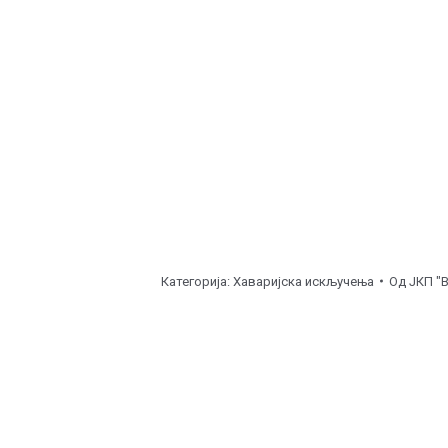
Корићани, ул. Дедине 63 ( од
12:00
до
14:00
час
Доње Голочело, ул. Доње Голочело – Мића Сти
Бубањ, ул. Светолика Ранковића – на крају ( о
Мала Вага, ул. Пушкинова 2 ( од
14:00
до
16:00
Напомена
Категорија:
Хаваријска искључења
Од
ЈКП "