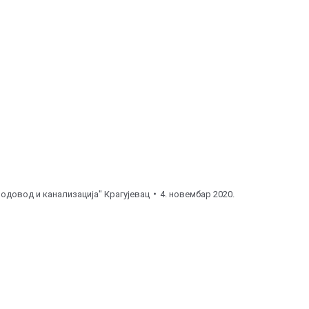
ова ), улична линија.
л ( од
14:00
до
16:00
часова ), улична линија.
д
12:00
до
14:00
часова ), хидрант.
часова ), хидрант.
Водовод и канализација" Крагујевац
4. новембар 2020.