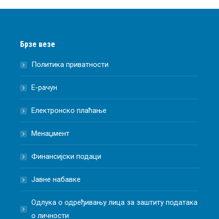
Брзе везе
Политика приватности
Е-рачун
Електронско плаћање
Менаџмент
Финансијски подаци
Јавне набавке
Одлука о одређивању лица за заштиту података
о личности