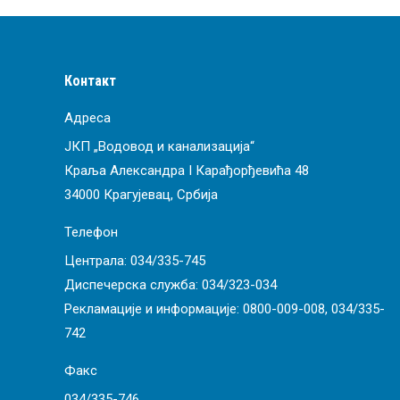
Контакт
Адреса
ЈКП „Водовод и канализација“
Краља Александра I Карађорђевића 48
34000 Крагујевац, Србија
Телефон
Централа:
034/335-745
Диспечерска служба:
034/323-034
Рекламације и информације:
0800-009-008
,
034/335-
742
Факс
034/335-746