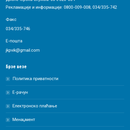
Рекламације и информације:
0800-009-008
,
034/335-742
Факс
034/335-746
Е-пошта
jkpvik@gmail.com
Брзе везе
Политика приватности
Е-рачун
Електронско плаћање
Менаџмент