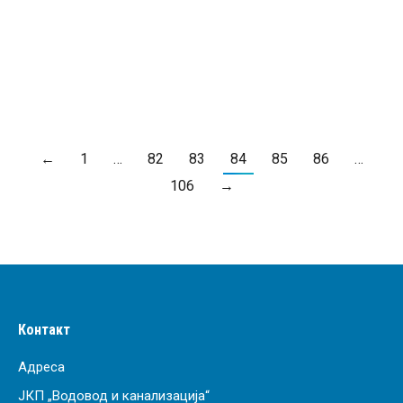
Од
ЈКП "Водовод и канализација" Крагујевац
3. март 2025.
ПРОЧИТАЈ ВИШЕ
←
1
…
82
83
84
85
86
…
106
→
Контакт
Адреса
ЈКП „Водовод и канализација“