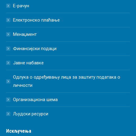
Е-рачун
Електронско плаћање
Менаџмент
Финансијски подаци
Јавне набавке
Одлука о одређивању лица за заштиту података о
личности
Организациона шема
Људски ресурси
Искључења